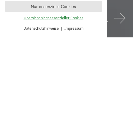
Urlaub machen.
Nur essenzielle Cookies
Jetzt bewerben.
Übersicht nicht essenzieller Cookies
Datenschutzhinweise
Impressum
Job gesucht. Traumjob gefunden.
ENTDECKE DIE
ABTEILUNGEN
DER ROSENALP!